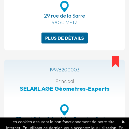
29 rue de la Sarre
57070 METZ
PLUS DE DÉTAILS
1997B200003
Principal
SELARL AGE Géometres-Experts
35 rue Victor Schoelcher Parc des Collines
Les cookies assurent le bon fonctionnement de notre site
✖
68200 MULHOUSE
Internet. En utilisant ce dernier, vous acceptez leur utilisation.
En