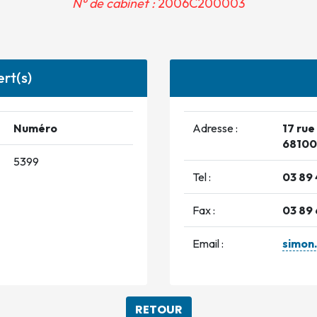
N° de cabinet :
2006C200003
rt(s)
Numéro
Adresse :
17 ru
6810
5399
Tel :
03 89 
Fax :
03 89 
Email :
simon
RETOUR