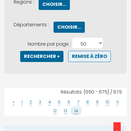
Regions :
CHOISIR...
Départements :
CHOISIR...
Nombre par page :
RECHERCHER »
REMISE À ZÉRO
Résultats: [650 - 675] / 675
«
1
2
3
4
5
6
7
8
9
10
11
12
13
14