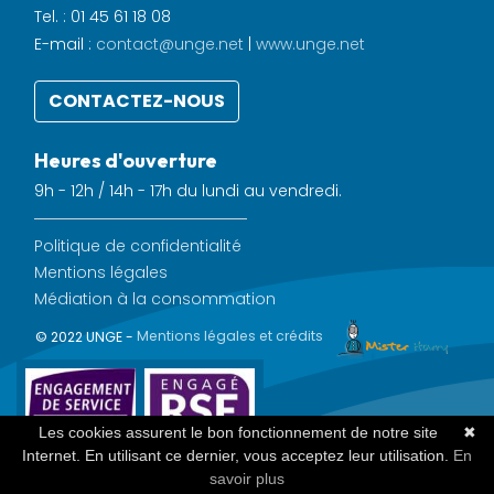
Tel. : 01 45 61 18 08
E-mail :
contact@unge.net
|
www.unge.net
CONTACTEZ-NOUS
Heures d'ouverture
9h - 12h / 14h - 17h du lundi au vendredi.
Politique de confidentialité
Mentions légales
Médiation à la consommation
© 2022 UNGE -
Mentions légales et crédits
Les cookies assurent le bon fonctionnement de notre site
✖
Internet. En utilisant ce dernier, vous acceptez leur utilisation.
En
savoir plus