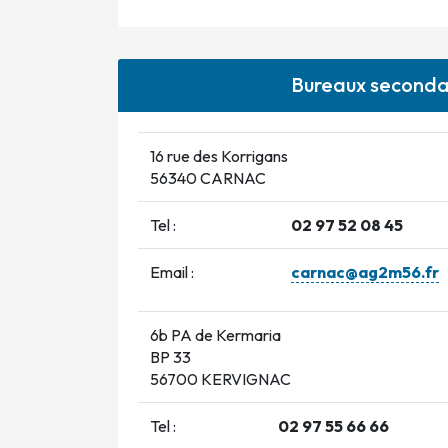
Bureaux seconda
16 rue des Korrigans
56340 CARNAC
Tel :
02 97 52 08 45
Email :
carnac@ag2m56.fr
6b PA de Kermaria
BP 33
56700 KERVIGNAC
Tel :
02 97 55 66 66