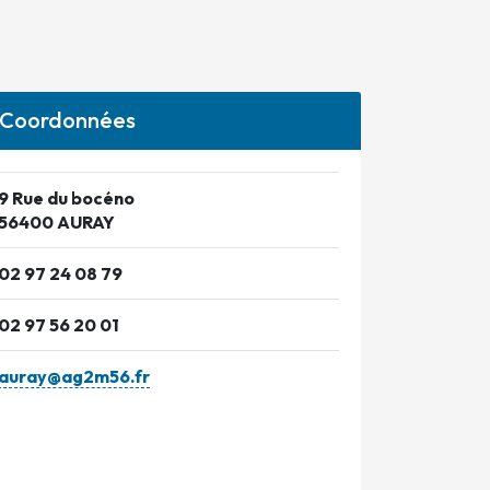
Coordonnées
9 Rue du bocéno
56400 AURAY
02 97 24 08 79
02 97 56 20 01
auray@ag2m56.fr