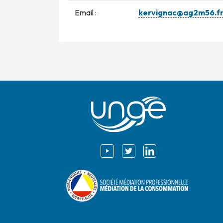
Email :
kervignac@ag2m56.f