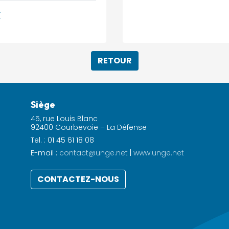
r
RETOUR
Siège
45, rue Louis Blanc
92400 Courbevoie – La Défense
Tel. : 01 45 61 18 08
E-mail :
contact@unge.net
|
www.unge.net
CONTACTEZ-NOUS