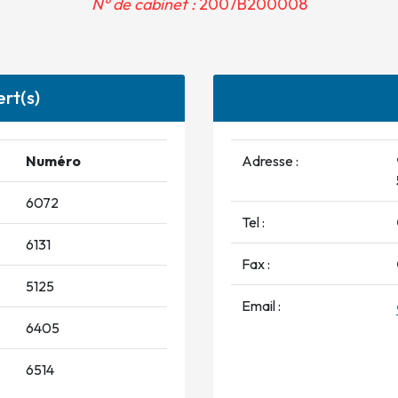
N° de cabinet :
2007B200008
rt(s)
Numéro
Adresse :
6072
Tel :
6131
Fax :
5125
Email :
6405
6514