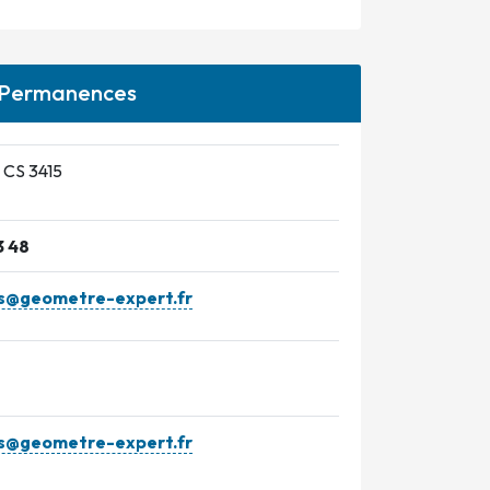
Permanences
 CS 3415
3 48
tis@geometre-expert.fr
tis@geometre-expert.fr