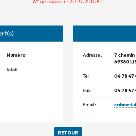
N° de cabinet :
2013C200001
rt(s)
Numéro
Adresse :
7 chemin
69380 LI
5858
Tel :
04 78 47 
Fax :
04 78 47 
Email :
cabinet.
RETOUR