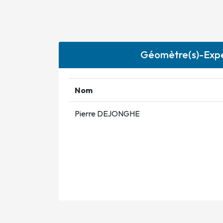
Géomètre(s)-Expe
Nom
Pierre DEJONGHE