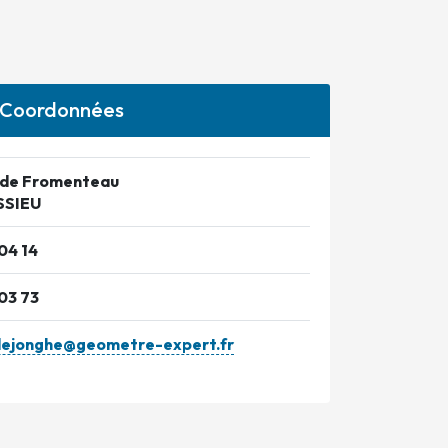
Coordonnées
 de Fromenteau
SSIEU
04 14
03 73
dejonghe@geometre-expert.fr