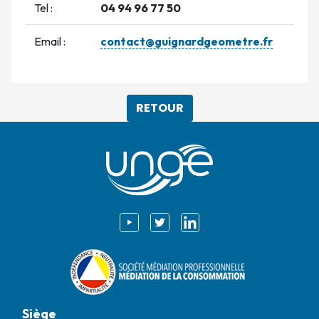
Tel :
04 94 96 77 50
Email :
contact@guignardgeometre.fr
RETOUR
Siège