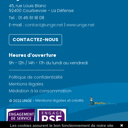
45, rue Louis Blanc
92400 Courbevoie – La Défense
Tel. : 01 45 61 18 08
E-mail :
contact@unge.net
|
www.unge.net
CONTACTEZ-NOUS
Heures d'ouverture
9h - 12h / 14h - 17h du lundi au vendredi.
Politique de confidentialité
Mentions légales
Médiation à la consommation
© 2022 UNGE -
Mentions légales et crédits
Les cookies assurent le bon fonctionnement de notre site
✖