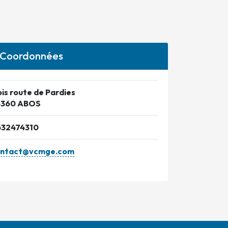
Coordonnées
bis route de Pardies
4360 ABOS
32474310
ontact@vcmge.com