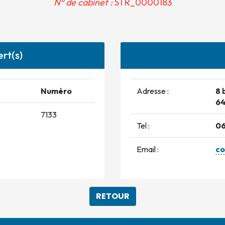
N° de cabinet :
STR_0000183
rt(s)
Numéro
Adresse :
8 
6
7133
Tel :
06
Email :
c
RETOUR