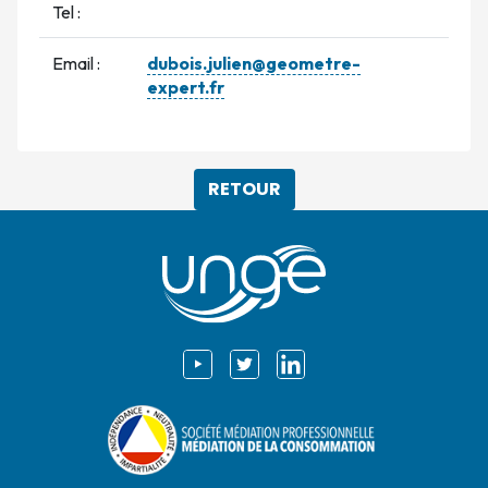
Tel :
Email :
dubois.julien@geometre-
expert.fr
RETOUR