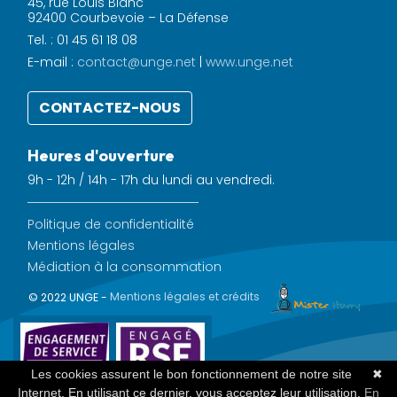
45, rue Louis Blanc
92400 Courbevoie – La Défense
Tel. : 01 45 61 18 08
E-mail :
contact@unge.net
|
www.unge.net
CONTACTEZ-NOUS
Heures d'ouverture
9h - 12h / 14h - 17h du lundi au vendredi.
Politique de confidentialité
Mentions légales
Médiation à la consommation
© 2022 UNGE -
Mentions légales et crédits
Les cookies assurent le bon fonctionnement de notre site
✖
Internet. En utilisant ce dernier, vous acceptez leur utilisation.
En