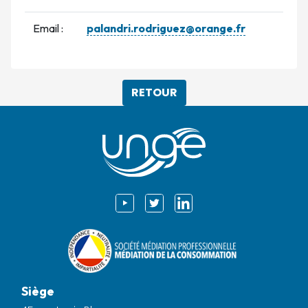
Email :
palandri.rodriguez@orange.fr
RETOUR
Siège