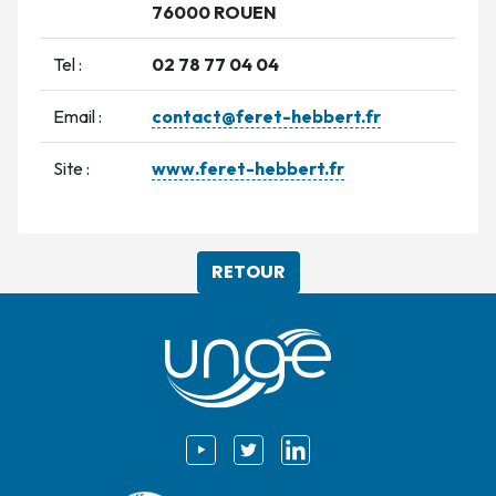
76000 ROUEN
Tel :
02 78 77 04 04
Email :
contact@feret-hebbert.fr
Site :
www.feret-hebbert.fr
RETOUR