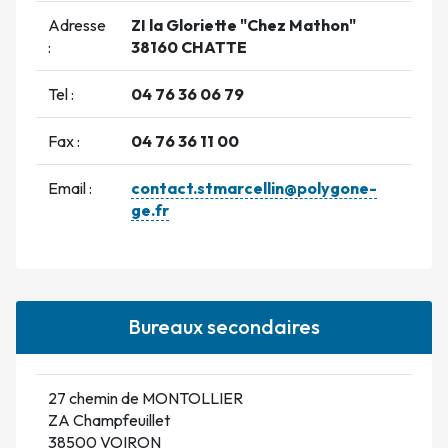
Adresse
ZI la Gloriette "Chez Mathon"
:
38160 CHATTE
Tel :
04 76 36 06 79
Fax :
04 76 36 11 00
Email :
contact.stmarcellin@polygone-
ge.fr
Bureaux secondaires
27 chemin de MONTOLLIER
ZA Champfeuillet
38500 VOIRON