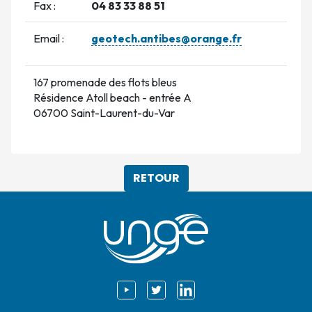
Fax :
04 83 33 88 51
Email :
geotech.antibes@orange.fr
167 promenade des flots bleus
Résidence Atoll beach - entrée A
06700 Saint-Laurent-du-Var
RETOUR