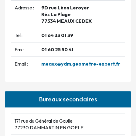
Adresse :
9D rue Léon Leroyer
Rés La Plage
77334 MEAUX CEDEX
Tel :
01 64 33 01 39
Fax :
01 60 25 50 41
Email :
meaux@ydm.geometre-expert.fr
Bureaux secondaires
171 rue du Général de Gaulle
77230 DAMMARTIN EN GOELE