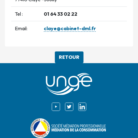
Tel :
01 64 33 02 22
Email:
claye@cabinet-dml.fr
RETOUR