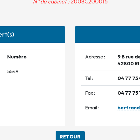
N° de cabinet :
2008C200016
rt(s)
Numéro
Adresse :
9 B rue d
42800 RI
5549
Tel :
04 77 75
Fax :
04 77 75 
Email :
bertrand
RETOUR