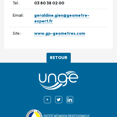
Tel :
03 80 38 02 00
Email :
geraldine.gien@geometre-
expert.fr
Site :
www.gp-geometres.com
RETOUR