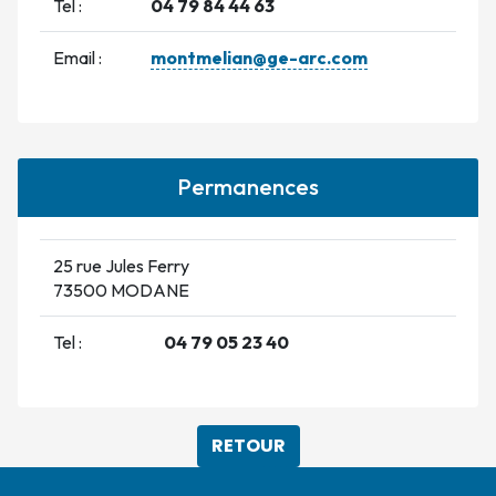
Tel :
04 79 84 44 63
Email :
montmelian@ge-arc.com
Permanences
25 rue Jules Ferry
73500 MODANE
Tel :
04 79 05 23 40
RETOUR