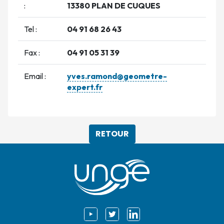
:
13380 PLAN DE CUQUES
Tel :
04 91 68 26 43
Fax :
04 91 05 31 39
Email :
yves.ramond@geometre-
expert.fr
RETOUR