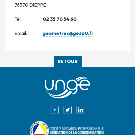
76370 DIEPPE
Tel :
02 35 70 54 60
Email:
geometres@ge360.fr
RETOUR