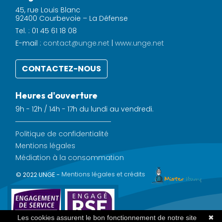
45, rue Louis Blanc
92400 Courbevoie – La Défense
Tel. : 01 45 61 18 08
E-mail :
contact@unge.net
|
www.unge.net
CONTACTEZ-NOUS
Heures d'ouverture
9h - 12h / 14h - 17h du lundi au vendredi.
Politique de confidentialité
Mentions légales
Médiation à la consommation
© 2022 UNGE -
Mentions légales et crédits
Les cookies assurent le bon fonctionnement de notre site
✖