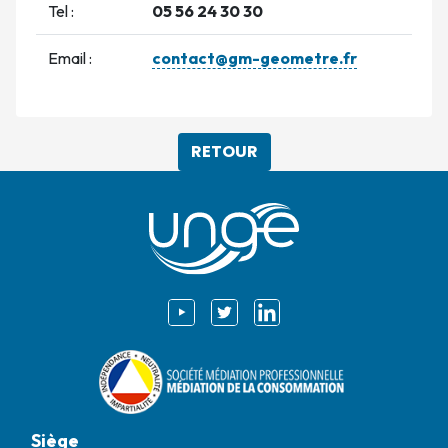
Tel :
05 56 24 30 30
Email :
contact@gm-geometre.fr
RETOUR
Siège