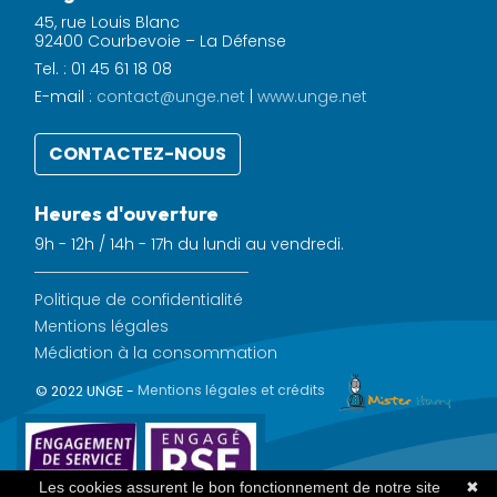
45, rue Louis Blanc
92400 Courbevoie – La Défense
Tel. : 01 45 61 18 08
E-mail :
contact@unge.net
|
www.unge.net
CONTACTEZ-NOUS
Heures d'ouverture
9h - 12h / 14h - 17h du lundi au vendredi.
Politique de confidentialité
Mentions légales
Médiation à la consommation
© 2022 UNGE -
Mentions légales et crédits
Les cookies assurent le bon fonctionnement de notre site
✖