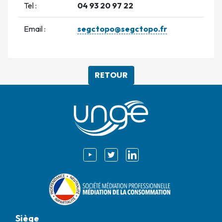
Tel :
04 93 20 97 22
Email :
segctopo@segctopo.fr
RETOUR
Siège