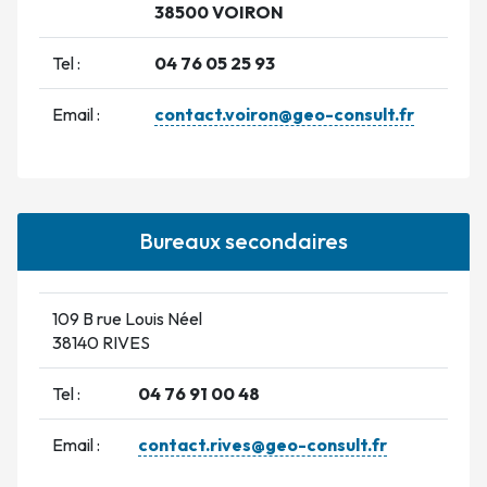
38500 VOIRON
Tel :
04 76 05 25 93
Email :
contact.voiron@geo-consult.fr
Bureaux secondaires
109 B rue Louis Néel
38140 RIVES
Tel :
04 76 91 00 48
Email :
contact.rives@geo-consult.fr