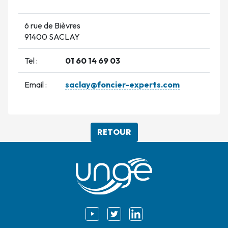
6 rue de Bièvres
91400 SACLAY
Tel :
01 60 14 69 03
Email :
saclay@foncier-experts.com
RETOUR