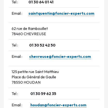
Tel :
01 30 64 01 41
Email :
saintquentin@foncier-experts.com
62 rue de Rambouillet
78460 CHEVREUSE
Tel :
01 30 52 42 50
Email :
chevreuse@foncier-experts.com
125 petite rue Saint Matthieu
Place du Général de Gaulle
78550 HOUDAN
Tel :
01 30 59 62 35
Email :
houdan@foncier-experts.com