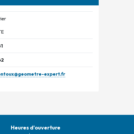
ier
TE
81
62
ontoux@geometre-expert.fr
Heures d'ouverture