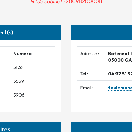
N° de cabinet :
2009B200008
rt(s)
Numéro
Adresse :
Bâtiment IC
05000 GA
5126
Tel :
04 92 51 3
5559
Email :
toulemon
5906
ires