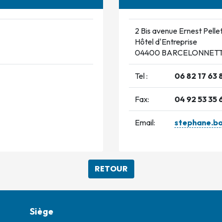
2 Bis avenue Ernest Pellet
Hôtel d'Entreprise
04400 BARCELONNET
Tel :
06 82 17 63 
Fax:
04 92 53 35 
Email:
stephane.b
RETOUR
Siège