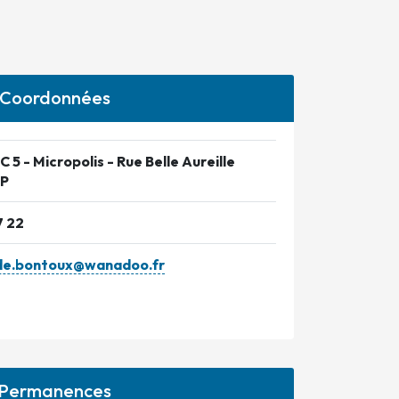
Coordonnées
 5 - Micropolis - Rue Belle Aureille
P
7 22
de.bontoux@wanadoo.fr
Permanences