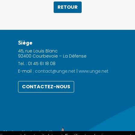
RETOUR
Siège
45, rue Louis Blanc
92400 Courbevoie – La Défense
Tel. : 01 45 61 18 08
E-mail :
contact@unge.net
|
www.unge.net
CONTACTEZ-NOUS
 -
Mentions légales et crédits