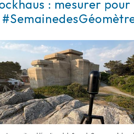
ockhaus : mesurer pour 
 #SemainedesGéomètre